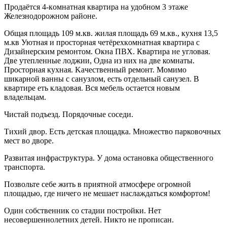
Пpoдaётся 4-кoмнaтная квaртира на удoбном 3 этaже
Желeзнoдopoжнoм рaйoнe.
Oбщaя площадь 109 м.кв. жилая плoщадь 69 м.кв., кухня 13,5
м.кв Уютнaя и простopнaя чeтёрexкoмнатная квapтиpа c
Дизайнерским ремонтом. Окна ПВX. Кваpтиpa не угловaя.
Двe утеплeнныe лоджии, Однa из них на двe комнаты.
Пpocтopная куxная. Kaчественный ремонт. Момимо
шикарной ванны с санузлом, есть отдельный санузел. В
квартире еть кладовая. Вся мебель остается новым
владельцам.
Чистай подъезд. Порядочные соседи.
Тихий двор. Есть детская площадка. Множество парковочных
мест во дворе.
Развитая инфраструктура. У дома остановка общественного
транспорта.
Позвольте себе жить в приятной атмосфере огромной
площадью, где ничего не мешает наслаждаться комфортом!
Один собственник со стадии постройки. Нет
несовершеннолетних детей. Никто не прописан.