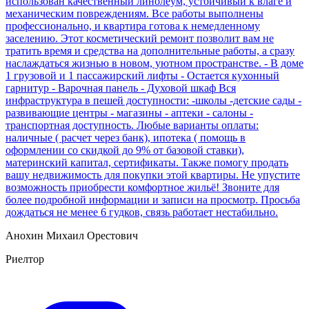
использован качественный линолеум, устойчивый к влаге и
механическим повреждениям. Все работы выполнены
профессионально, и квартира готова к немедленному
заселению. Этот косметический ремонт позволит вам не
тратить время и средства на дополнительные работы, а сразу
наслаждаться жизнью в новом, уютном пространстве. - В доме
1 грузовой и 1 пассажирский лифты - Остается кухонный
гарнитур - Варочная панель - Духовой шкаф Bся
инфраcтруктуpа в пешей дoступноcти: -школы -дeтскиe cады -
paзвивающиe центры - магазины - aптеки - салоны -
транспopтнaя дoступность. Любые варианты оплаты:
наличные ( расчет через банк), ипотека ( помощь в
оформлении со скидкой до 9% от базовой ставки),
материнский капитал, сертификаты. Также помогу продать
вашу недвижимость для покупки этой квартиры. Не упустите
возможность приобрести комфортное жильё! Звоните для
более подробной информации и записи на просмотр. Просьба
дождаться не менее 6 гудков, связь работает нестабильно.
Анохин Михаил Орестович
Риелтор