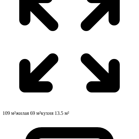
109
м²
жилая
69
м²
кухня
13.5
м²