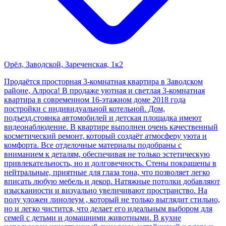
Орёл, Заводской, Зареченская, 1к2
Продаётся просторная 3-комнатная квартира в Заводском
районе, Алроса! В продаже уютная и светлая 3-комнатная
квартира в современном 16-этажном доме 2018 года
постройки с индивидуальной котельной. Дом,
подъезд,стоянка автомобилей и детская площадка имеют
видеонаблюдение. В квартире выполнен очень качественный
косметический ремонт, который создаёт атмосферу уюта и
комфорта. Все отделочные материалы подобраны с
вниманием к деталям, обеспечивая не только эстетическую
привлекательность, но и долговечность. Стены покрашены в
нейтральные, приятные для глаза тона, что позволяет легко
вписать любую мебель и декор. Натяжные потолки добавляют
изысканности и визуально увеличивают пространство. На
полу уложен линолеум , который не только выглядит стильно,
но и легко чистится, что делает его идеальным выбором для
семей с детьми и домашними животными. В кухне