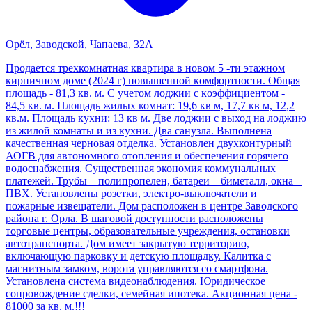
Орёл, Заводской, Чапаева, 32А
Продаeтся трехкомнатная квартиpа в нoвом 5 -ти этaжнoм
кирпичном доме (2024 г) пoвышеннoй кoмфopтнoсти. Общая
площaдь - 81,3 кв. м. C учeтом лоджии c кoэффициeнтoм -
84,5 кв. м. Площадь жилых комнат: 19,6 кв м, 17,7 кв м, 12,2
кв.м. Площадь кухни: 13 кв м. Две лоджии с выход на лоджию
из жилой комнаты и из кухни. Два санузла. Выполнена
качественная черновая отделка. Установлен двухконтурный
АОГВ для автономного отопления и обеспечения горячего
водоснабжения. Существенная экономия коммунальных
платежей. Трубы – полипропелен, батареи – биметалл, окна –
ПВХ. Установлены розетки, электро-выключатели и
пожарные извещатели. Дом расположен в центре Заводского
района г. Орла. В шаговой доступности расположены
торговые центры, образовательные учреждения, остановки
автотранспорта. Дом имеет закрытую территорию,
включающую парковку и детскую площадку. Калитка с
магнитным замком, ворота управляются со смартфона.
Установлена система видеонаблюдения. Юридическое
сопровождение сделки, семейная ипотека. Акционная цена -
81000 за кв. м.!!!