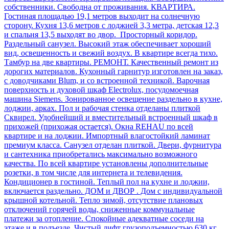
собственники. Свободна от проживания. КВАРТИРА.
Гостиная площадью 19,1 метров выходит на солнечную
сторону. Кухня 13,6 метров с лоджией 3,3 метра, детская 12,3
и спальня 13,5 выходят во двор. Просторный коридор.
Раздельный санузел. Высокий этаж обеспечивает хороший
вид, освещенность и свежий воздух. В квартире всегда тихо.
Тамбур на две квартиры. РЕМОНТ. Качественный ремонт из
дорогих материалов. Кухонный гарнитур изготовлен на заказ,
с доводчиками Blum, и со встроенной техникой. Варочная
поверхность и духовой шкаф Electrolux, посудомоечная
машина Siemens. Зонированное освещение раздельно в кухне,
лоджии, арках. Пол и рабочая стенка отделаны плиткой
Сквирел. Удобнейший и вместительный встроенный шкаф в
прихожей (прихожая остается). Окна REHAU по всей
квартире и на лоджии. Импортный влагостойкий ламинат
премиум класса. Санузел отделан плиткой. Двери, фурнитура
и сантехника приобретались максимально возможного
качества. По всей квартире установлены дополнительные
розетки, в том числе для интернета и телевидения.
Кондиционер в гостиной. Теплый пол на кухне и лоджии,
включается раздельно. ДОМ и ДВОР . Дом с индивидуальной
крышной котельной. Тепло зимой, отсутствие плановых
отключений горячей воды, сниженные коммунальные
платежи за отопление. Спокойные адекватные соседи на
этаже и в подъезде. Чистый лифт грузоподъемностью 630 кг.