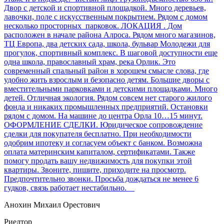
Двор с детской и спортивной площадкой. Много деревьев,
лавочки, поле с искусственным покрытием. Рядом с домом
несколько просторных парковок. ЛОКАЦИЯ . Дом
расположен в начале района Алроса. Рядом много магазинов,
ТЦ Европа, два детских сада, школа, бульвар Молодежи для
прогулок, спортивный комплекс. В шаговой доступности еще
одна школа, православный храм, река Орлик. Это
современный спальный район в хорошем смысле слова, где
удобно жить взрослым и безопасно детям. Большие дворы с
вместительными парковками и детскими площадками. Много
детей. Отличная экология. Рядом совсем нет старого жилого
фонда и никаких промышленных предприятий. Остановки
рядом с домом. На машине до центра Орла 10…15 минут.
ОФОРМЛЕНИЕ СДЕЛКИ. Юридическое сопровождение
сделки для покупателя бесплатно. При необходимости
одобрим ипотеку и согласуем объект с банком. Возможна
оплата материнским капиталом, сертификатами. Также
помогу продать вашу недвижимость для покупки этой
квартиры. Звоните, пишите, приходите на просмотр.
Предпочтительно звонки. Просьба дождаться не менее 6
гудков, связь работает нестабильно.
Анохин Михаил Орестович
Риелтор