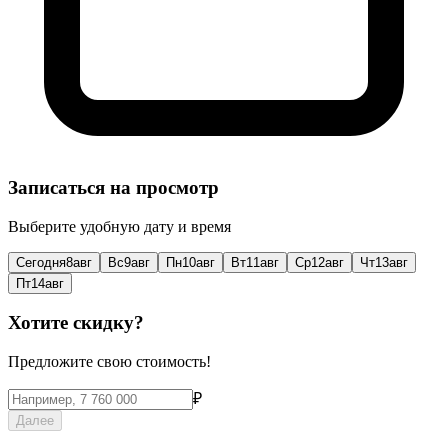
Записаться на просмотр
Выберите удобную дату и время
Сегодня
8
авг
Вс
9
авг
Пн
10
авг
Вт
11
авг
Ср
12
авг
Чт
13
авг
Пт
14
авг
Хотите скидку?
Предложите свою стоимость!
₽
Далее