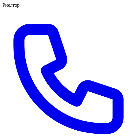
Риелтор