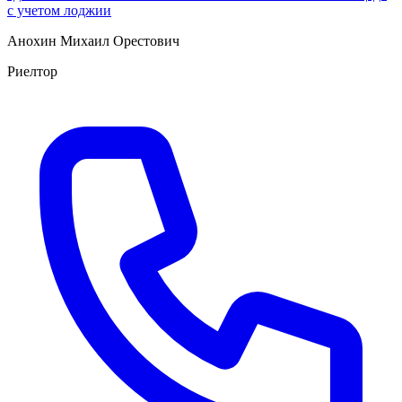
с учетом лоджии
Анохин Михаил Орестович
Риелтор