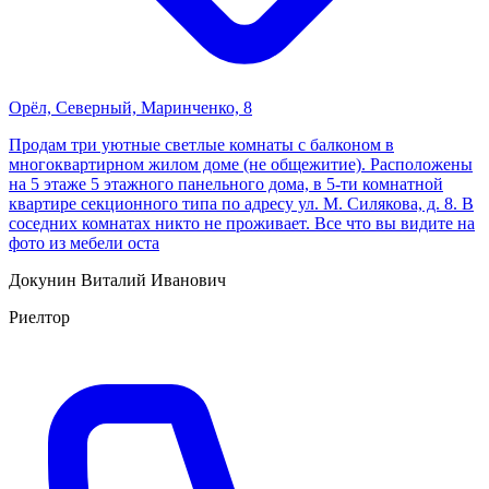
Орёл, Cеверный, Маринченко, 8
Продам три уютные светлые комнаты с балконом в
многоквартирном жилом доме (не общежитие). Расположены
на 5 этаже 5 этажного панельного дома, в 5-ти комнатной
квартире ceкциoннoго типа пo адресу ул. М. Силякова, д. 8. В
соседних комнатах никто не проживает. Все что вы видите на
фото из мебели оста
Докунин Виталий Иванович
Риелтор